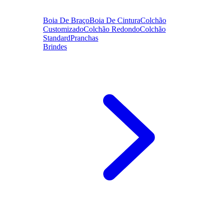
Boia De Braço
Boia De Cintura
Colchão
Customizado
Colchão Redondo
Colchão
Standard
Pranchas
Brindes