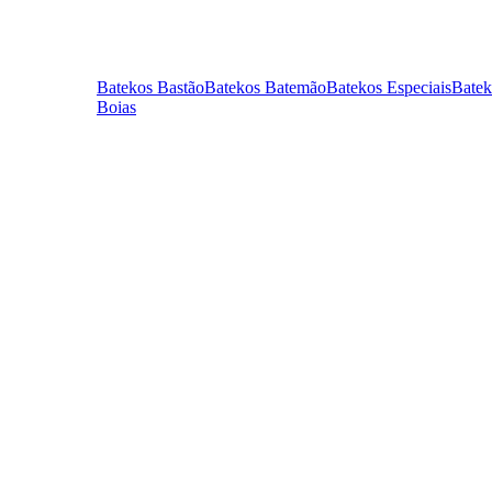
Batekos Bastão
Batekos Batemão
Batekos Especiais
Batek
Boias