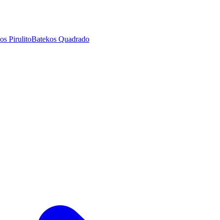
os Pirulito
Batekos Quadrado