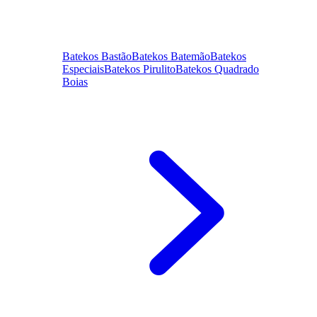
Batekos Bastão
Batekos Batemão
Batekos
Especiais
Batekos Pirulito
Batekos Quadrado
Boias