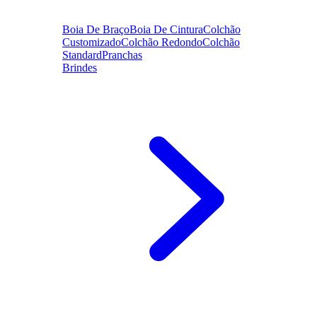
Boia De Braço
Boia De Cintura
Colchão
Customizado
Colchão Redondo
Colchão
Standard
Pranchas
Brindes