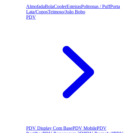
Almofada
Bola
Cooler
Esteiras
Poltronas / Puff
Porta
Lata/Copos
Teimoso/João Bobo
PDV
PDV Display Com Base
PDV Mobile
PDV