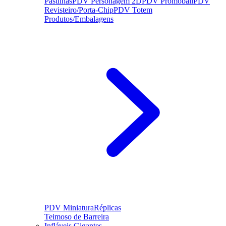
Pastilhas
PDV Personagem 2D
PDV Promoball
PDV
Revisteiro/Porta-Chip
PDV Totem
Produtos/Embalagens
PDV Miniatura
Réplicas
Teimoso de Barreira
Infláveis Gigantes