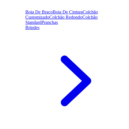
Boia De Braço
Boia De Cintura
Colchão
Customizado
Colchão Redondo
Colchão
Standard
Pranchas
Brindes