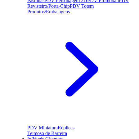
Pastilhas
PDV Personagem 2D
PDV Promoball
PDV
Revisteiro/Porta-Chip
PDV Totem
Produtos/Embalagens
PDV Miniatura
Réplicas
Teimoso de Barreira
Infláveis Gigantes