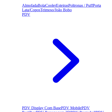
Almofada
Bola
Cooler
Esteiras
Poltronas / Puff
Porta
Lata/Copos
Teimoso/João Bobo
PDV
PDV Display Com Base
PDV Mobile
PDV