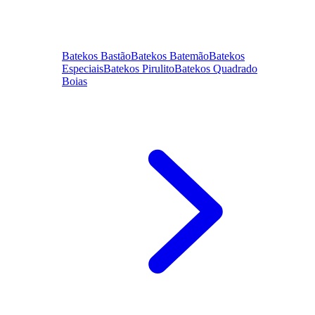
Batekos Bastão
Batekos Batemão
Batekos
Especiais
Batekos Pirulito
Batekos Quadrado
Boias