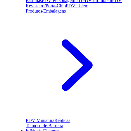
Pastilhas
PDV Personagem 2D
PDV Promoball
PDV
Revisteiro/Porta-Chip
PDV Totem
Produtos/Embalagens
PDV Miniatura
Réplicas
Teimoso de Barreira
Infláveis Gigantes