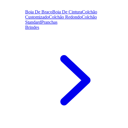
Boia De Braço
Boia De Cintura
Colchão
Customizado
Colchão Redondo
Colchão
Standard
Pranchas
Brindes