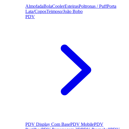
Almofada
Bola
Cooler
Esteiras
Poltronas / Puff
Porta
Lata/Copos
Teimoso/João Bobo
PDV
PDV Display Com Base
PDV Mobile
PDV