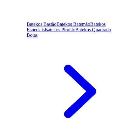
Batekos Bastão
Batekos Batemão
Batekos
Especiais
Batekos Pirulito
Batekos Quadrado
Boias