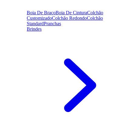
Boia De Braço
Boia De Cintura
Colchão
Customizado
Colchão Redondo
Colchão
Standard
Pranchas
Brindes