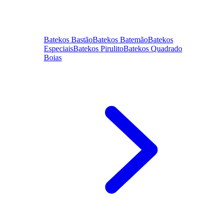
Batekos Bastão
Batekos Batemão
Batekos
Especiais
Batekos Pirulito
Batekos Quadrado
Boias