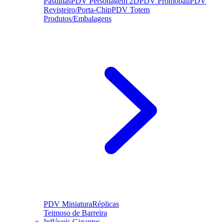
Pastilhas
PDV Personagem 2D
PDV Promoball
PDV
Revisteiro/Porta-Chip
PDV Totem
Produtos/Embalagens
PDV Miniatura
Réplicas
Teimoso de Barreira
Infláveis Gigantes