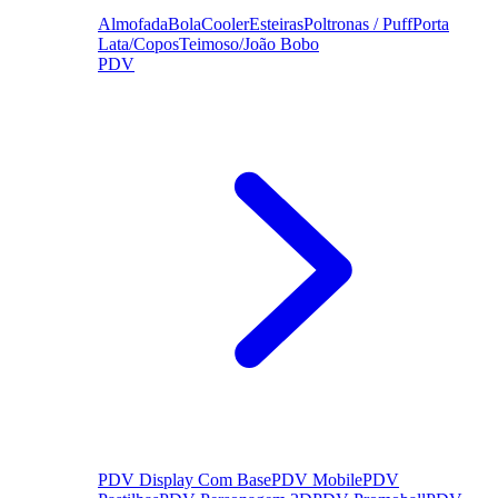
Almofada
Bola
Cooler
Esteiras
Poltronas / Puff
Porta
Lata/Copos
Teimoso/João Bobo
PDV
PDV Display Com Base
PDV Mobile
PDV