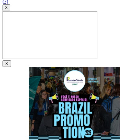
(7)
X
✕