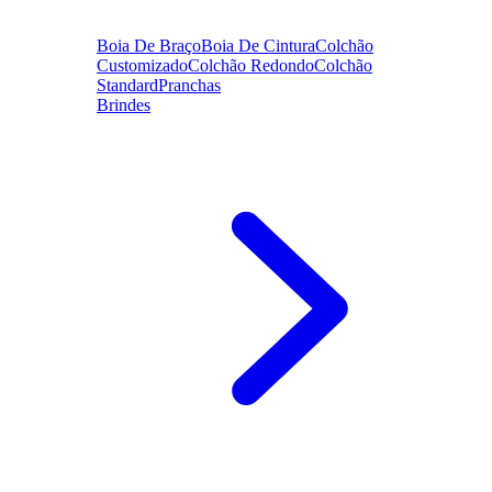
Boia De Braço
Boia De Cintura
Colchão
Customizado
Colchão Redondo
Colchão
Standard
Pranchas
Brindes