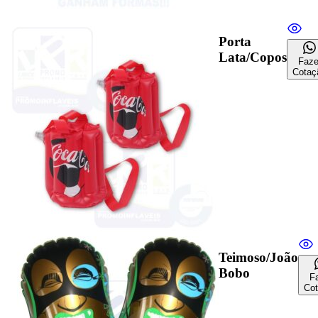
Porta
Lata/Copos
Faze
Cotaç
Teimoso/João
Bobo
F
Co