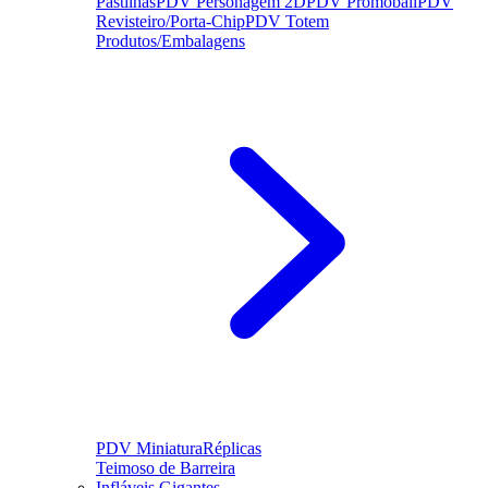
Pastilhas
PDV Personagem 2D
PDV Promoball
PDV
Revisteiro/Porta-Chip
PDV Totem
Produtos/Embalagens
PDV Miniatura
Réplicas
Teimoso de Barreira
Infláveis Gigantes