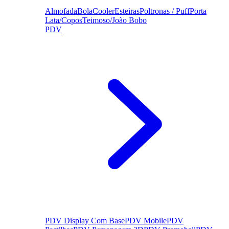
Almofada
Bola
Cooler
Esteiras
Poltronas / Puff
Porta
Lata/Copos
Teimoso/João Bobo
PDV
PDV Display Com Base
PDV Mobile
PDV