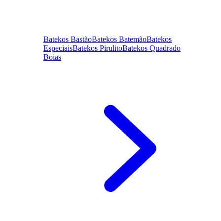
Batekos Bastão
Batekos Batemão
Batekos
Especiais
Batekos Pirulito
Batekos Quadrado
Boias