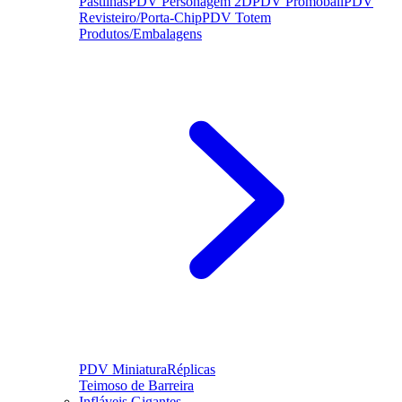
Pastilhas
PDV Personagem 2D
PDV Promoball
PDV
Revisteiro/Porta-Chip
PDV Totem
Produtos/Embalagens
PDV Miniatura
Réplicas
Teimoso de Barreira
Infláveis Gigantes