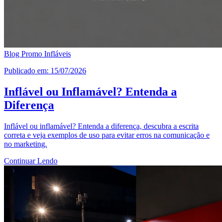
Blog Promo Infláveis
Publicado em: 15/07/2026
Inflável ou Inflamável? Entenda a
Diferença
Inflável ou inflamável? Entenda a diferença, descubra a escrita
correta e veja exemplos de uso para evitar erros na comunicação e
no marketing.
Continuar Lendo