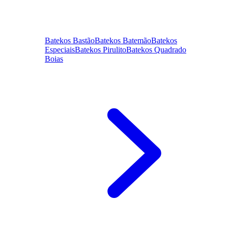
Batekos Bastão
Batekos Batemão
Batekos
Especiais
Batekos Pirulito
Batekos Quadrado
Boias