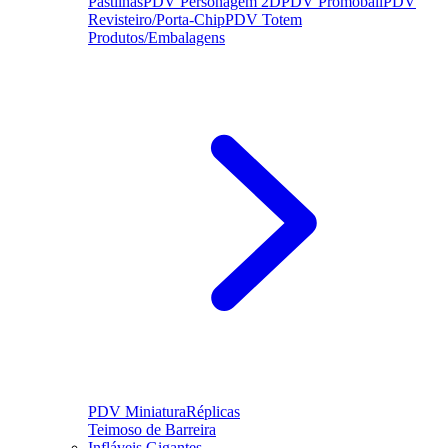
Pastilhas
PDV Personagem 2D
PDV Promoball
PDV
Revisteiro/Porta-Chip
PDV Totem
Produtos/Embalagens
PDV Miniatura
Réplicas
Teimoso de Barreira
Infláveis Gigantes