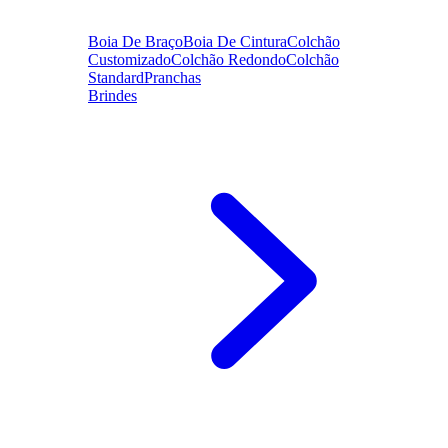
Boia De Braço
Boia De Cintura
Colchão
Customizado
Colchão Redondo
Colchão
Standard
Pranchas
Brindes