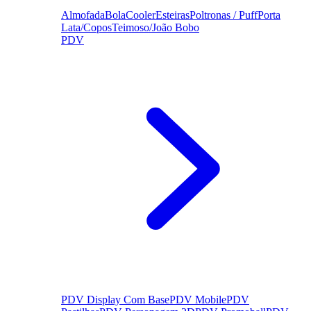
Almofada
Bola
Cooler
Esteiras
Poltronas / Puff
Porta
Lata/Copos
Teimoso/João Bobo
PDV
PDV Display Com Base
PDV Mobile
PDV