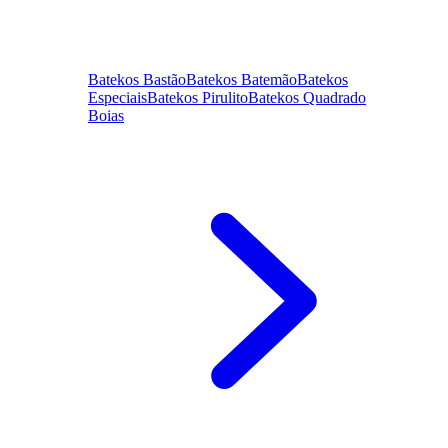
Batekos Bastão
Batekos Batemão
Batekos
Especiais
Batekos Pirulito
Batekos Quadrado
Boias