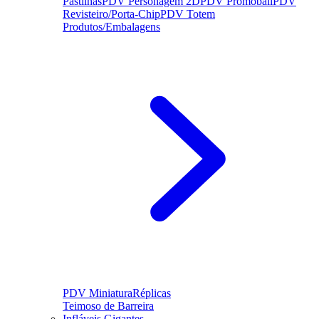
Pastilhas
PDV Personagem 2D
PDV Promoball
PDV
Revisteiro/Porta-Chip
PDV Totem
Produtos/Embalagens
PDV Miniatura
Réplicas
Teimoso de Barreira
Infláveis Gigantes