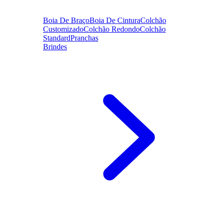
Boia De Braço
Boia De Cintura
Colchão
Customizado
Colchão Redondo
Colchão
Standard
Pranchas
Brindes