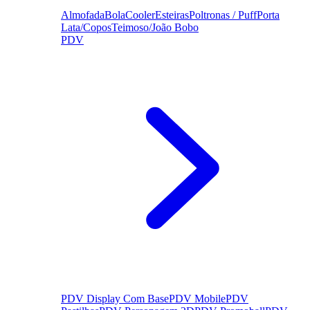
Almofada
Bola
Cooler
Esteiras
Poltronas / Puff
Porta
Lata/Copos
Teimoso/João Bobo
PDV
PDV Display Com Base
PDV Mobile
PDV