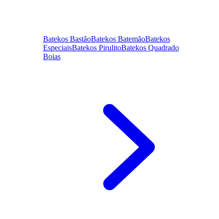
Batekos Bastão
Batekos Batemão
Batekos
Especiais
Batekos Pirulito
Batekos Quadrado
Boias