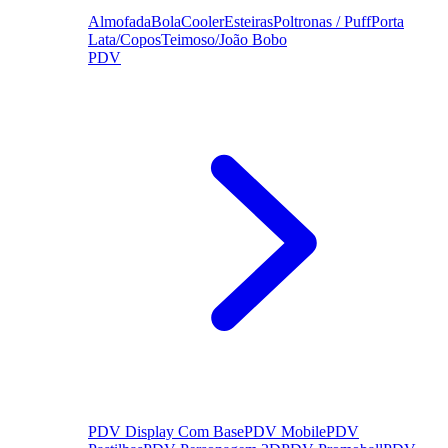
Almofada
Bola
Cooler
Esteiras
Poltronas / Puff
Porta
Lata/Copos
Teimoso/João Bobo
PDV
PDV Display Com Base
PDV Mobile
PDV