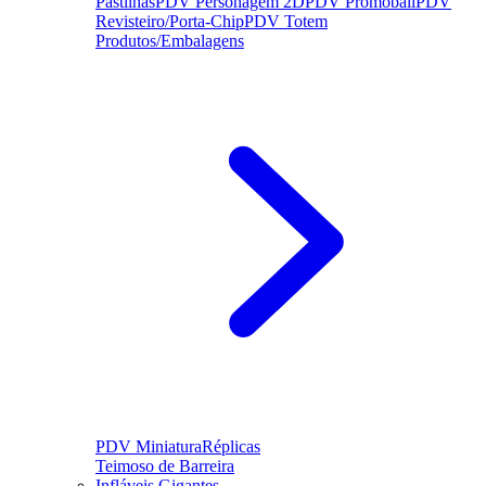
Pastilhas
PDV Personagem 2D
PDV Promoball
PDV
Revisteiro/Porta-Chip
PDV Totem
Produtos/Embalagens
PDV Miniatura
Réplicas
Teimoso de Barreira
Infláveis Gigantes