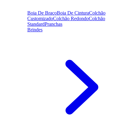
Boia De Braço
Boia De Cintura
Colchão
Customizado
Colchão Redondo
Colchão
Standard
Pranchas
Brindes