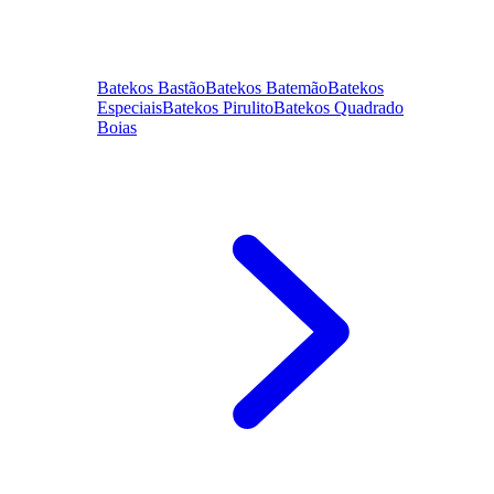
Batekos Bastão
Batekos Batemão
Batekos
Especiais
Batekos Pirulito
Batekos Quadrado
Boias