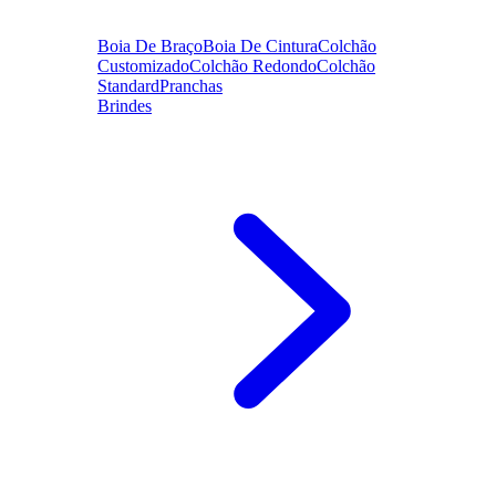
Boia De Braço
Boia De Cintura
Colchão
Customizado
Colchão Redondo
Colchão
Standard
Pranchas
Brindes