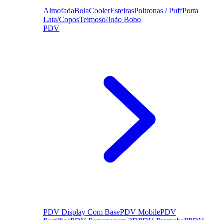
Almofada
Bola
Cooler
Esteiras
Poltronas / Puff
Porta
Lata/Copos
Teimoso/João Bobo
PDV
PDV Display Com Base
PDV Mobile
PDV