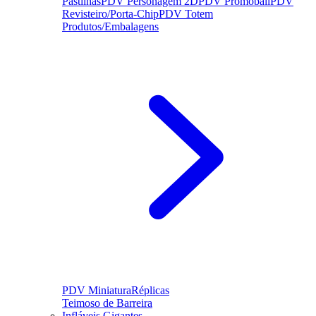
Pastilhas
PDV Personagem 2D
PDV Promoball
PDV
Revisteiro/Porta-Chip
PDV Totem
Produtos/Embalagens
PDV Miniatura
Réplicas
Teimoso de Barreira
Infláveis Gigantes