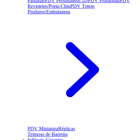
Pastilhas
PDV Personagem 2D
PDV Promoball
PDV
Revisteiro/Porta-Chip
PDV Totem
Produtos/Embalagens
PDV Miniatura
Réplicas
Teimoso de Barreira
Infláveis Gigantes