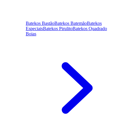
Batekos Bastão
Batekos Batemão
Batekos
Especiais
Batekos Pirulito
Batekos Quadrado
Boias