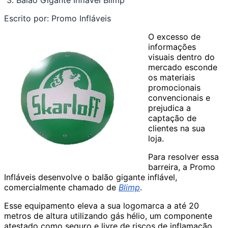
Balão Gigante Inflável Blimp
Escrito por:
Promo Infláveis
O excesso de
informações
visuais dentro do
mercado esconde
os materiais
promocionais
convencionais e
prejudica a
captação de
clientes na sua
loja.
Para resolver essa
barreira, a Promo
Infláveis desenvolve o balão gigante inflável,
comercialmente chamado de
Blimp
.
Esse equipamento eleva a sua logomarca a até 20
metros de altura utilizando gás hélio, um componente
atestado como seguro e livre de riscos de inflamação.