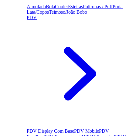
Almofada
Bola
Cooler
Esteiras
Poltronas / Puff
Porta
Lata/Copos
Teimoso/João Bobo
PDV
PDV Display Com Base
PDV Mobile
PDV