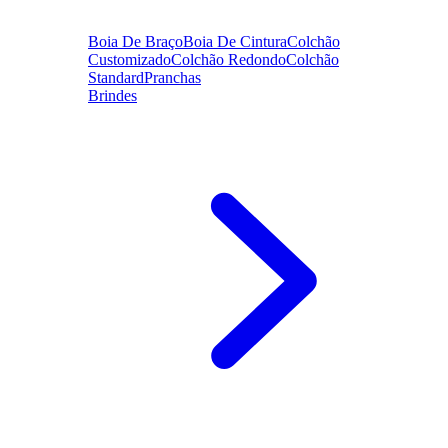
Boia De Braço
Boia De Cintura
Colchão
Customizado
Colchão Redondo
Colchão
Standard
Pranchas
Brindes